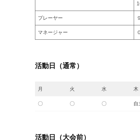
年
5
プレーヤー
月
8
マネージャー
日
活動日（通常）
月
火
水
木
〇
〇
〇
自
活動日（大会前）