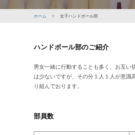
ホーム
女子ハンドボール部
女
ハンドボール部のご紹介
子
ハ
男女一緒に行動することも多く、お互い
ン
は少ないですが、その分１人１人が意識
ド
り組んでおります。
ボ
ー
ル
部員数
部
2023