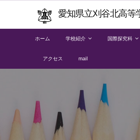
Skip
愛知県立刈谷北高等
to
content
ホーム
学校紹介
国際探究科
アクセス
mail