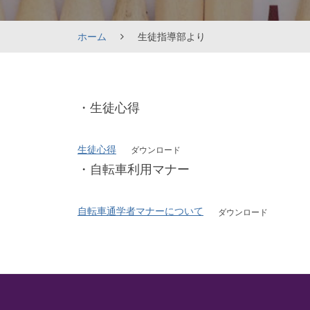
ホーム
生徒指導部より
生
・生徒心得
徒
指
生徒心得
ダウンロード
導
・自転車利用マナー
部
よ
自転車通学者マナーについて
ダウンロード
り
2026
年
3