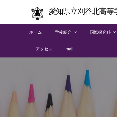
Skip
愛知県立刈谷北高等
to
content
ホーム
学校紹介
国際探究科
アクセス
mail