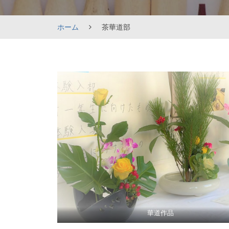
ホーム
茶華道部
茶
華
道
部
2025
年
10
月
1
華道作品
日