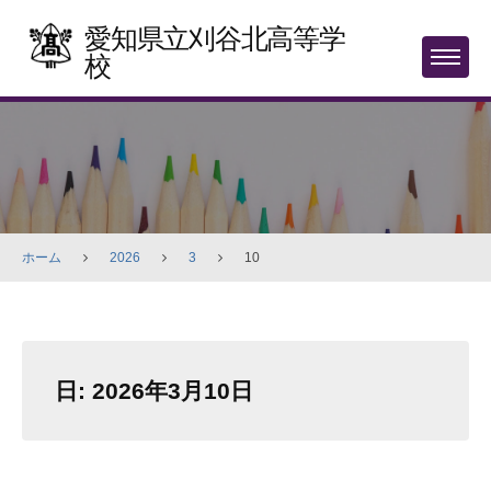
Skip
愛知県立刈谷北高等学
to
校
MENU
content
ホーム
2026
3
10
日:
2026年3月10日