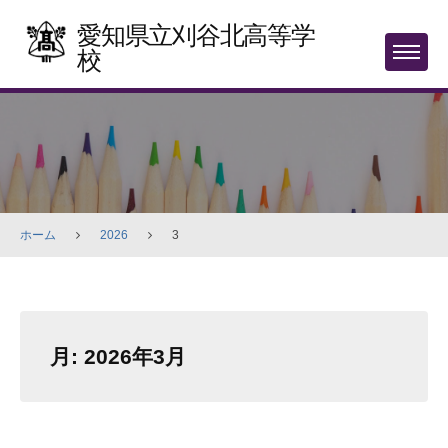
Skip
愛知県立刈谷北高等学
to
校
MENU
content
ホーム
2026
3
月:
2026年3月